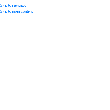
Skip to navigation
Se Connecter / Créer Un Comp
Skip to main content
Accueil
Sublimation
Sublimation - A3
IMPRESSION SUBLIMATION A3 |
28x41cm [Creator Studio]
à partir de
7.50
€
Impression sublimation au format 28cm x 41cm
Votre fichier ne doit pas être en mode miroir.
Merci de préparer votre fichier sous forme d’une planche