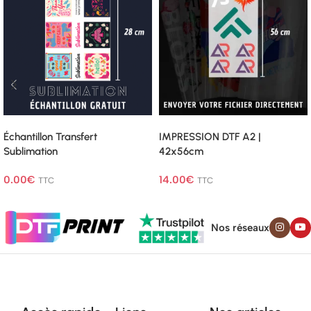
Lire La Suite
Lire La Suite
Échantillon Transfert
IMPRESSION DTF A2 |
Sublimation
42x56cm
0.00
€
14.00
€
TTC
TTC
Nos réseaux