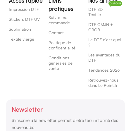
Accès rapide
Liens
Nos articles
DISPO !!!
pratiques
Impression DTF
DTF 3D
Textile
Suivre ma
Stickers DTF UV
commande
DTF CMJN +
Sublimation
ORGB
Contact
Textile vierge
Le DTF c'est quoi
Politique de
?
confidentialité
Les avantages du
Conditions
DTF
générales de
vente
Tendances 2026
Retrouvez-nous
dans Le Point.fr
Newsletter
S'inscrire à la newletter permet d'être tenu informé des
nouveautés