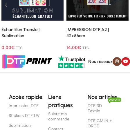
Lire La Suite
Lire La Suite
Échantillon Transfert
IMPRESSION DTF A2 |
Sublimation
42x56cm
0.00
€
14.00
€
TTC
TTC
Nos réseaux
Accès rapide
Liens
Nos articles
DISPO !!!
pratiques
Impression DTF
DTF 3D
Textile
Suivre ma
Stickers DTF UV
commande
DTF CMJN +
Sublimation
ORGB
Contact