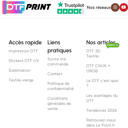
Nos réseaux
Accès rapide
Liens
Nos articles
DISPO !!!
pratiques
Impression DTF
DTF 3D
Textile
Suivre ma
Stickers DTF UV
commande
DTF CMJN +
Sublimation
ORGB
Contact
Textile vierge
Le DTF c'est quoi
Politique de
?
confidentialité
Les avantages du
Conditions
DTF
générales de
vente
Tendances 2026
Retrouvez-nous
dans Le Point.fr