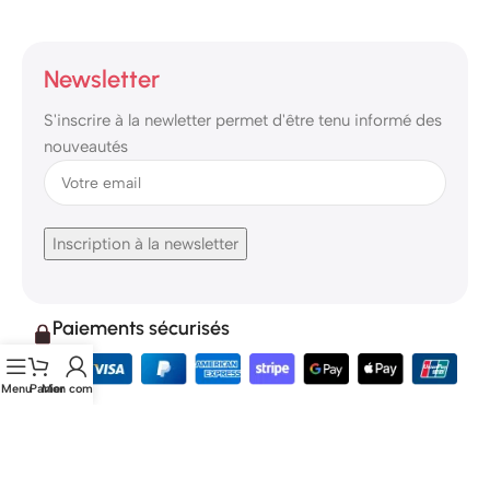
Newsletter
S'inscrire à la newletter permet d'être tenu informé des
nouveautés
Paiements sécurisés
Menu
Panier
Mon compte
Conception & Réalisation
DTF PRINT
2025