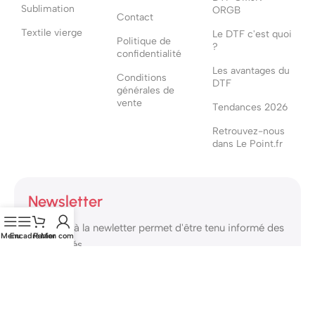
Sublimation
ORGB
Contact
Textile vierge
Le DTF c'est quoi
Politique de
?
confidentialité
Les avantages du
Conditions
DTF
générales de
vente
Tendances 2026
Retrouvez-nous
dans Le Point.fr
Newsletter
S'inscrire à la newletter permet d'être tenu informé des
Menu
Encadré
Panier
Mon compte
nouveautés