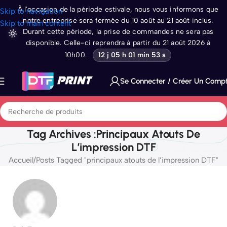
À l'occasion de la période estivale, nous vous informons que
Skip to navigation
notre entreprise sera fermée du 10 août au 21 août inclus.
Skip to main content
Durant cette période, la prise de commandes ne sera pas
disponible. Celle-ci reprendra à partir du 21 août 2026 à
10h00.
12 j 05 h 01 min 52 s
Se Connecter / Créer Un Comp
Tag Archives :principaux Atouts De
L’impression DTF
Accueil
Posts Tagged "principaux atouts de l’impression DTF"