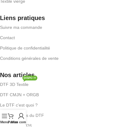
Textile vierge
Liens pratiques
Suivre ma commande
Contact
Politique de confidentialité
Conditions générales de vente
Nos articles
DISPO !!!
DTF 3D Textile
DTF CMJN + ORGB
Le DTF c'est quoi ?
Les avantages du DTF
Menu
Panier
Mon compte
Tendances 2026
Retrouvez-nous dans Le Point.fr