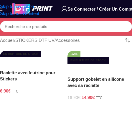
Skip to navigation
Se Connecter / Créer Un Comp
Skip to main content
Accueil
STICKERS DTF UV
Accessoires
EN RUPTURE DE STOCK
-12%
EN RUPTURE DE STOCK
Lire La Suite
Raclette avec feutrine pour
Lire La Suite
Stickers
Support gobelet en silicone
avec sa raclette
6.90
€
TTC
14.90
€
16.90
€
TTC